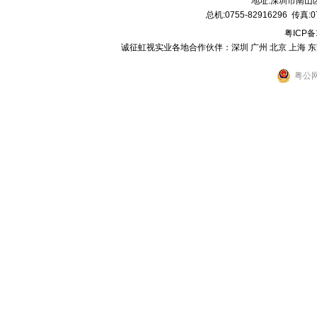
地址:深圳市南
总机:0755-82916296 传真:07
粤ICP备
诚征虹视实业各地合作伙伴：深圳 广州 北京 上海 东莞 
粤公网