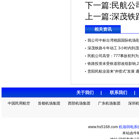
下一篇:
民航公
上一篇:
深茂铁
相关资讯
我公司中标台湾桃园国际机场彩色L
深茂铁路今年动工 3小时内到
民航公司高管：777事故初判为飞
铁路投资未受铁道部改组影响,201
贵阳民航业迎来“井喷式”发展 通航
关于我们
|
联系我们
中国民用航空
首都机场集团
西部机场集团
广东机场集团
深圳
www.hs5168.com
机场弱电系统
本站由牛