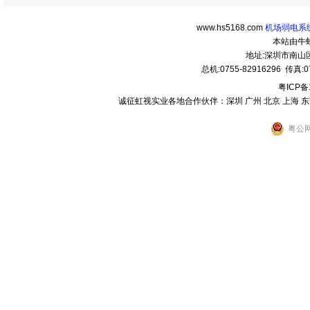
www.hs5168.com
机场弱电系统
本站由牛
地址:深圳市南
总机:0755-82916296 传真:07
粤ICP备
诚征虹视实业各地合作伙伴：深圳 广州 北京 上海 东莞 
粤公网