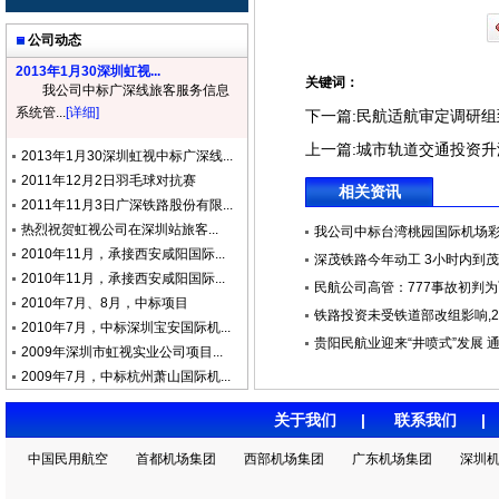
公司动态
2013年1月30深圳虹视...
关键词：
我公司中标广深线旅客服务信息
系统管...
[详细]
下一篇:
民航适航审定调研组
上一篇:
城市轨道交通投资升
2013年1月30深圳虹视中标广深线...
2011年12月2日羽毛球对抗赛
相关资讯
2011年11月3日广深铁路股份有限...
热烈祝贺虹视公司在深圳站旅客...
我公司中标台湾桃园国际机场彩色L
2010年11月，承接西安咸阳国际...
深茂铁路今年动工 3小时内到
2010年11月，承接西安咸阳国际...
民航公司高管：777事故初判为飞
2010年7月、8月，中标项目
铁路投资未受铁道部改组影响,201
2010年7月，中标深圳宝安国际机...
贵阳民航业迎来“井喷式”发展 通航
2009年深圳市虹视实业公司项目...
2009年7月，中标杭州萧山国际机...
关于我们
|
联系我们
中国民用航空
首都机场集团
西部机场集团
广东机场集团
深圳