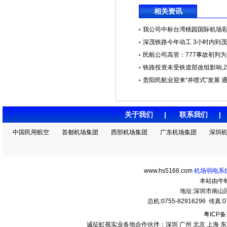
相关资讯
我公司中标台湾桃园国际机场彩色L
深茂铁路今年动工 3小时内到
民航公司高管：777事故初判为飞
铁路投资未受铁道部改组影响,201
贵阳民航业迎来“井喷式”发展 通航
关于我们
|
联系我们
中国民用航空
首都机场集团
西部机场集团
广东机场集团
深圳
www.hs5168.com
机场弱电系统
本站由牛
地址:深圳市南
总机:0755-82916296 传真:07
粤ICP备
诚征虹视实业各地合作伙伴：深圳 广州 北京 上海 东莞 