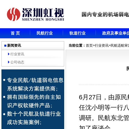
首 页
民航行业
轨道行业
政府及事业单
新闻资讯
当前位置：
首页
>
行业资讯
>民航适航审
行业资讯
公司动态
6月27日，由原
任沈小明等一行
调研。民航东北
加了座谈会。