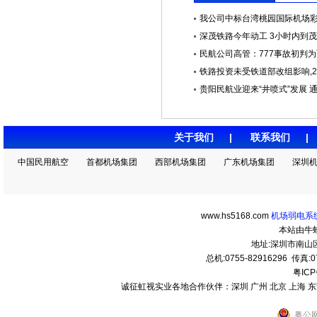
我公司中标台湾桃园国际机场彩色L
深茂铁路今年动工 3小时内到
民航公司高管：777事故初判为飞
铁路投资未受铁道部改组影响,201
贵阳民航业迎来“井喷式”发展 通航
关于我们
|
联系我们
中国民用航空
首都机场集团
西部机场集团
广东机场集团
深圳
www.hs5168.com
机场弱电系统
本站由牛
地址:深圳市南
总机:0755-82916296 传真:07
粤ICP
诚征虹视实业各地合作伙伴：深圳 广州 北京 上海 东莞 
粤公网