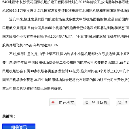
540吨设计.长沙黄花国际机场扩建工程同样计划在2015年前竣工,按满足年旅客吞吐
机起降15.1万架次设计.2月,国家发改委还批准重庆江北国际机场和湖南张家界机场
近几年来,快速发展的国内航空市场造成多数大中型机场面临饱和,这是目前国内
民用航空局测算,目前全国共有60个机场的设施容量已经饱和或即将达到饱和状态.
国内民航企业共有在册运输飞机1054架,"九五"、"十五"期间,民航运输飞机年均增速分别
航将净增飞机725架,年均增速为13%.
不过,值得注意的是,由于业绩不好,国内许多中小型机场都处在亏损边缘,其中原
费问题.去年年底,中国民用机场协会第二次公布国内航空公司欠费排名.据统计,截至20
民用机场协会下属30家机场各类服务费总计14亿元(拖欠时间在3个月以上),其中几
国民用机场协会获悉,本月中旬民用机场协会还将公布最新的国内航空公司欠费数据(去
空公司拖欠机场费的情况已经略有好转.
关键词：
相关资讯