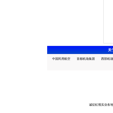
关
中国民用航空
首都机场集团
西部机
诚征虹视实业各地合