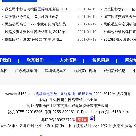
我公司中标台湾桃园国际机场彩色LCD...
2011-04-19
铁总招标发行200
深茂铁路今年动工 3小时内到茂名
2011-04-19
城市轨道交通投资升温
民航公司高管：777事故初判为飞行员...
2011-04-19
民航适航审定调研组到
铁路投资未受铁道部改组影响,2013年...
2011-04-19
神华包神铁路集团
贵阳民航业迎来“井喷式”发展 通航...
2011-04-19
2013民航发展论坛举
于我们
|
联系我们
|
人才招聘
|
常见问题
|
网站
场集团
广东机场集团
深圳机场集团
杭州萧山机场
郑州新郑机场
www.hs5168.com
机场弱电系统 · 系统集成 · 航显系统
2011-2012年 版权所有
本站由牛蛙网提供网络营销技术支持
地址:深圳市南山区茶光路集成电路设计应用产业园
总机:0755-82916296 传真:0755-82916110 Email:hongshi@hs5168.com
粤ICP备18093272号
51La
作伙伴：深圳 广州 北京 上海 东莞 佛山 中山 顺德 杭州 温州 武汉 长沙 南京 大连 长