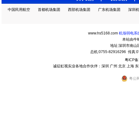
中国民用航空
首都机场集团
西部机场集团
广东机场集团
深圳
www.hs5168.com
机场弱电系统
本站由牛
地址:深圳市南
总机:0755-82916296 传真:07
粤ICP备
诚征虹视实业各地合作伙伴：深圳 广州 北京 上海 东莞 
粤公网