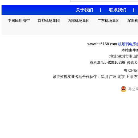
关于我们
|
联系我们
中国民用航空
首都机场集团
西部机场集团
广东机场集团
深圳
www.hs5168.com
机场弱电系统
本站由牛
地址:深圳市南
总机:0755-82916296 传真:07
粤ICP备
诚征虹视实业各地合作伙伴：深圳 广州 北京 上海 东莞 
粤公网