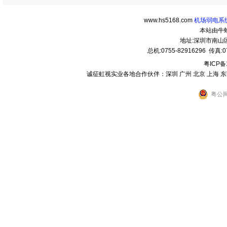
www.hs5168.com
机场弱电系统
本站由牛
地址:深圳市南
总机:0755-82916296 传真:07
粤ICP备
诚征虹视实业各地合作伙伴：深圳 广州 北京 上海 东莞 
粤公网