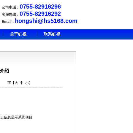
0755-82916296
公司电话：
0755-82916292
客服热线：
hongshi@hs5168.com
Email：
关于虹视
联系虹视
接介绍
9 字【
大
中
小
】
航班信息显示系统项目