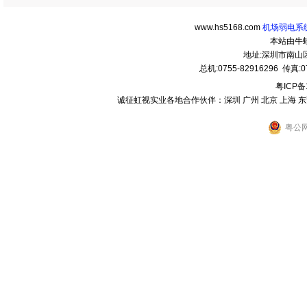
www.hs5168.com
机场弱电系统
本站由牛
地址:深圳市南
总机:0755-82916296 传真:07
粤ICP备
诚征虹视实业各地合作伙伴：深圳 广州 北京 上海 东莞 
粤公网