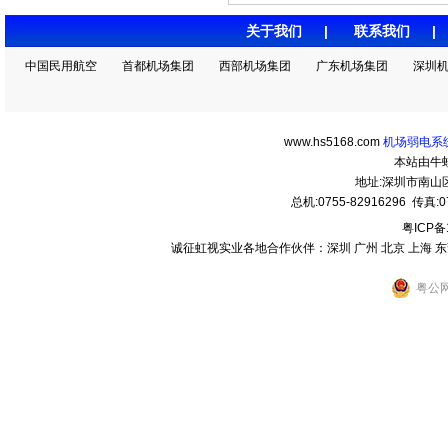
关于我们
|
联系我们
中国民用航空
首都机场集团
西部机场集团
广东机场集团
深圳
www.hs5168.com
机场弱电系统
本站由牛
地址:深圳市南
总机:0755-82916296 传真:07
粤ICP备
诚征虹视实业各地合作伙伴：深圳 广州 北京 上海 东莞 
粤公网